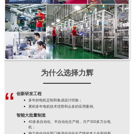
为什么选择力辉
创新研发工程
多年的电机定制和集成设计经验；
累积多年电机技术优势和众多的应用案例。
智能大批量制造
40多条自动化、半自动化生产线，月产300多万台电
机；
独立的自动化部门推进自动化生产线的本土化和创新。