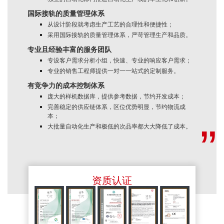
国际接轨的质量管理体系
从设计阶段就考虑生产工艺的合理性和便捷性；
采用国际接轨的质量管理体系，严苛管理生产和品质。
专业且经验丰富的服务团队
专设客户需求分析小组，快速、专业的响应客户需求；
专业的销售工程师提供一对一一站式的定制服务。
有竞争力的成本控制体系
庞大的样机数据库，提供参考数据，节约开发成本；
完善稳定的供应链体系，区位优势明显，节约物流成
本；
大批量自动化生产和极低的次品率都大大降低了成本。
资质认证