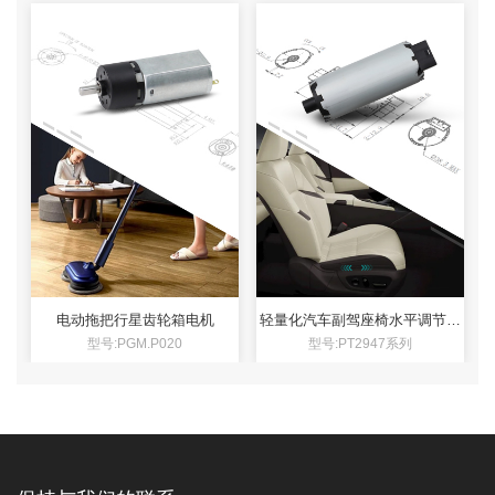
电动拖把行星齿轮箱电机
轻量化汽车副驾座椅水平调节电
机 13V有刷直流电机
型号:PGM.P020
型号:PT2947系列