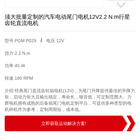
须大批量定制的汽车电动尾门电机12V2.2 N.m行星
齿轮直流电机
/
型号:PGM.P029
电压:12V
扭力:2.2 N.m
功率:45 W
转速:180 RPM
介绍:经典尾门直流齿轮箱电机(12V)，为尾门升降提供最佳的升降力
矩，启动力矩大且输出稳定，寿命长，噪音低，可定制范围大。力
辉电机拥有成熟的后备箱尾门电机定制平台，可提供多种类型的电
机样机作为参考，定制周期短，成本低。
立即获取运动解决方案!