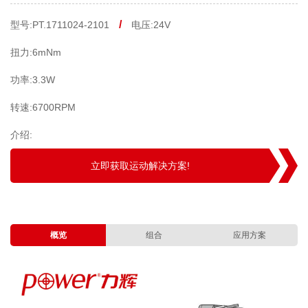
/
型号:PT.1711024-2101
电压:24V
扭力:6mNm
功率:3.3W
转速:6700RPM
介绍:
立即获取运动解决方案!
概览
组合
应用方案