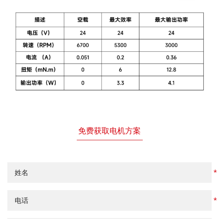
免费获取电机方案
*
*