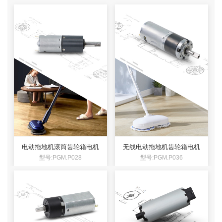
电动拖地机滚筒齿轮箱电机
无线电动拖地机齿轮箱电机
型号:PGM.P028
型号:PGM.P036