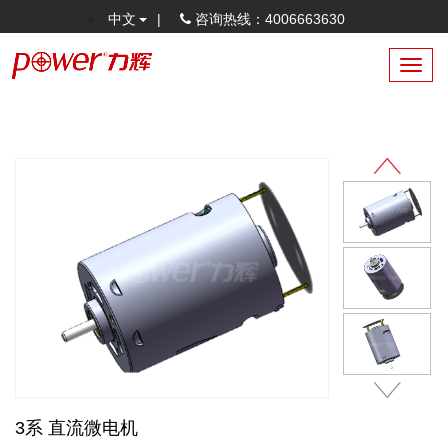
中文
|
咨询热线：4006663630
Toggl
navig
3系 直流微电机