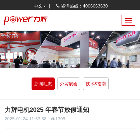
中文
|
咨询热线：4006663630
Toggl
navig
新闻动态
外贸展会
技术&指南
力辉电机2025 年春节放假通知
2025-01-24 11:53:58
1309