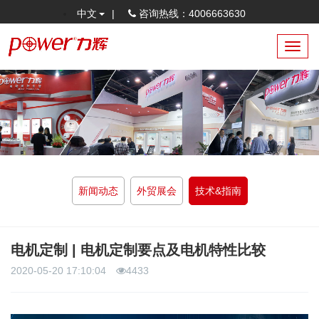
中文
|
咨询热线：4006663630
Toggl
navig
新闻动态
外贸展会
技术&指南
电机定制 | 电机定制要点及电机特性比较
2020-05-20 17:10:04
4433