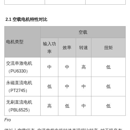
2.1 空载电机特性对比
空载
电机类型
输入功
效率
转速
扭矩
率
交流串激电机
中
中
高
低
（PU6330）
永磁直流电机
低
中
中
低
（PT2745）
无刷直流电机
高
低
中
低
（PBL6525）
Fro