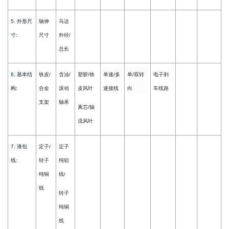
5. 外形尺
轴伸
马达
寸:
尺寸
外经/
总长
6. 基本结
铁皮/
含油/
塑胶/铁
单速/多
单/双转
电子刹
构:
合金
滚动
皮风叶
速接线
向
车线路
支架
轴承
离芯/轴
流风叶
7. 漆包
定子/
定子
线:
转子
纯铝
纯铜
线/
线
转子
纯铜
线