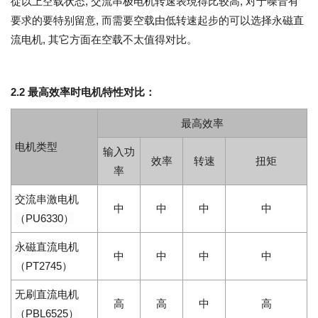
從以上空载状态, 交流串极电机转速表現得比较高, 对于噪音有
要求的要特别留意, 而需要空载由低转速起步的可以选择永磁直
流电机, 其它方面在空载不太值得对比。
2.2 最高效率时电机特性对比：
最高效率
电机类型
输入功
效率
转速
扭矩
率
交流串激电机
中
中
中
中
（PU6330）
永磁直流电机
中
中
中
中
（PT2745）
无刷直流电机
高
高
中
高
（PBL6525）