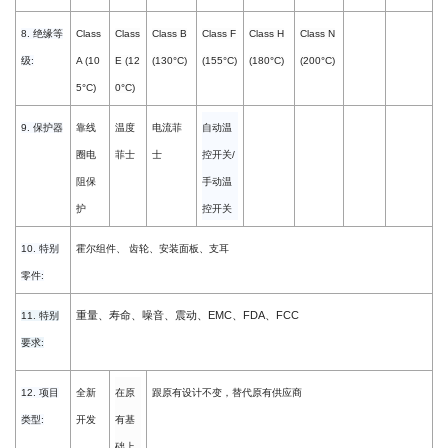
8. 绝缘等
Class
Class
Class B
Class F
Class H
Class N
级:
A (10
E (12
(130°C)
(155°C)
(180°C)
(200°C)
5°C)
0°C)
9. 保护器
靠线
温度
电流菲
自动温
圈电
菲士
士
控开关/
阻保
手动温
护
控开关
10. 特别
霍尔组件、 齿轮、安装面板、支耳
零件:
重量、寿命、噪音、震动、EMC、FDA、FCC
11. 特别
要求
:
12. 项目
全新
在原
跟原有设计不变，替代原有供应商
类型
:
开发
有基
础上