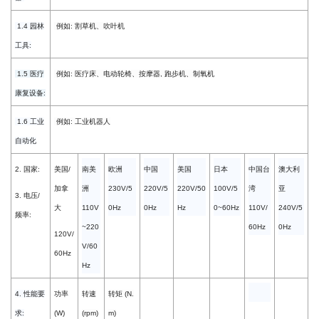
1.4 园林
例如: 割草机、吹叶机
工具:
1.5 医疗
例如: 医疗床、电动轮椅、按摩器, 跑步机、制氧机
康复设备:
1.6 工业
例如: 工业机器人
自动化
2. 国家:
美国/
南美
欧洲
中国
美国
日本
中国台
澳大利
加拿
洲
230V/5
220V/5
220V/50
100V/5
湾
亚
3. 电压/
大
110V
0Hz
0Hz
Hz
0~60Hz
110V/
240V/5
频率:
~220
60Hz
0Hz
120V/
V/60
60Hz
Hz
4. 性能要
功率
转速
转矩 (N.
求:
(W)
(rpm)
m)