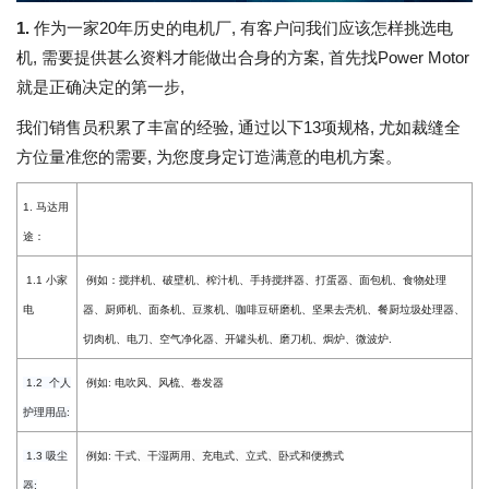
1.
作为一家20年历史的电机厂, 有客户问我们应该怎样挑选电
机, 需要提供甚么资料才能做出合身的方案, 首先找Power Motor
就是正确决定的第一步,
我们销售员积累了丰富的经验, 通过以下13项规格, 尤如裁缝全
方位量准您的需要, 为您度身定订造满意的电机方案。
1. 马达用
途：
1.1 小家
例如：搅拌机、破壁机、榨汁机、手持搅拌器、打蛋器、面包机、食物处理
电
器、厨师机、面条机、豆浆机、咖啡豆研磨机、坚果去壳机、餐厨垃圾处理器、
切肉机、电刀、空气净化器、开罐头机、磨刀机、焗炉、微波炉.
1.2 个人
例如: 电吹风、风梳、卷发器
护理用品:
1.3 吸尘
例如: 干式、干湿两用、充电式、立式、卧式和便携式
器: