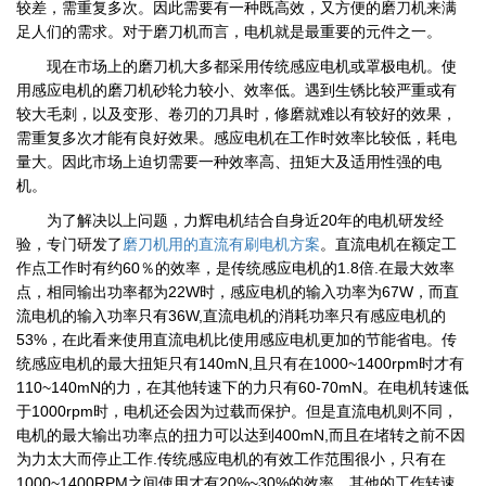
较差，需重复多次。因此需要有一种既高效，又方便的磨刀机来满
足人们的需求。对于磨刀机而言，电机就是最重要的元件之一。
现在市场上的磨刀机大多都采用传统感应电机或罩极电机。使
用感应电机的磨刀机砂轮力较小、效率低。遇到生锈比较严重或有
较大毛刺，以及变形、卷刃的刀具时，修磨就难以有较好的效果，
需重复多次才能有良好效果。感应电机在工作时效率比较低，耗电
量大。因此市场上迫切需要一种效率高、扭矩大及适用性强的电
机。
为了解决以上问题，力辉电机结合自身近20年的电机研发经
验，专门研发了
磨刀机用的直流有刷电机方案
。直流电机在额定工
作点工作时有约60％的效率，是传统感应电机的1.8倍.在最大效率
点，相同输出功率都为22W时，感应电机的输入功率为67W，而直
流电机的输入功率只有36W,直流电机的消耗功率只有感应电机的
53%，在此看来使用直流电机比使用感应电机更加的节能省电。传
统感应电机的最大扭矩只有140mN,且只有在1000~1400rpm时才有
110~140mN的力，在其他转速下的力只有60-70mN。在电机转速低
于1000rpm时，电机还会因为过载而保护。但是直流电机则不同，
电机的最大输出功率点的扭力可以达到400mN,而且在堵转之前不因
为力太大而停止工作.传统感应电机的有效工作范围很小，只有在
1000~1400RPM之间使用才有20%~30%的效率，其他的工作转速