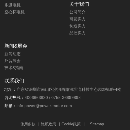
关于我们
步进电机
空心杯电机
公司简介
研发实力
制造实力
品控实力
非标电动磨刀器电机220V有刷直流
电机PT.5230系列
新闻&展会
新闻动态
扭力:0-440 mN.m
功率:0-36.6 W
外贸展会
转速:793-1960 rpm
技术&指南
此电动磨刀器电机为220V永磁直流
电机，为非标方案，启动力矩大，
联系我们
寿命长，可定制范围广。力辉电机
累积了20年的技术优势，拥有成熟
地址：
广东省深圳市南山区沙河西路深圳湾科技生态园2栋B座4楼
的电机定制平台，定制周期短。
咨询热线：
4006663630 / 0755-36899898
邮箱：
info.power@power-motor.com
更多详情+
使用条款
|
隐私政策
|
Cookie政策
|
Sitemap